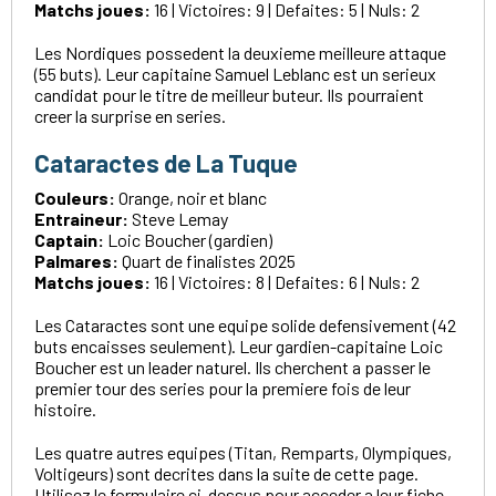
Matchs joues:
16 | Victoires: 9 | Defaites: 5 | Nuls: 2
Les Nordiques possedent la deuxieme meilleure attaque
(55 buts). Leur capitaine Samuel Leblanc est un serieux
candidat pour le titre de meilleur buteur. Ils pourraient
creer la surprise en series.
Cataractes de La Tuque
Couleurs:
Orange, noir et blanc
Entraineur:
Steve Lemay
Captain:
Loic Boucher (gardien)
Palmares:
Quart de finalistes 2025
Matchs joues:
16 | Victoires: 8 | Defaites: 6 | Nuls: 2
Les Cataractes sont une equipe solide defensivement (42
buts encaisses seulement). Leur gardien-capitaine Loic
Boucher est un leader naturel. Ils cherchent a passer le
premier tour des series pour la premiere fois de leur
histoire.
Les quatre autres equipes (Titan, Remparts, Olympiques,
Voltigeurs) sont decrites dans la suite de cette page.
Utilisez le formulaire ci-dessus pour acceder a leur fiche