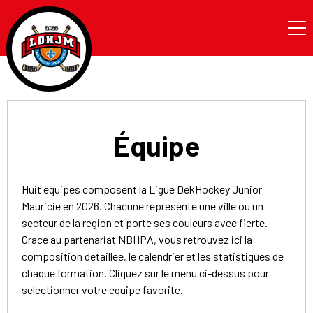
MON COMPTE CAPITAINE
INSCRIPTION
CALENDRIER
Inscription
Inscription junior
SÉRIES
Équipe
Calendrier
Inscription NBHPA
Résultats
CLASSEMENT
Inscription individuelle
STATISTIQUES
Huit equipes composent la Ligue DekHockey Junior
JOUEURS
Mauricie en 2026. Chacune represente une ville ou un
secteur de la region et porte ses couleurs avec fierte.
SUSPENSIONS
Grace au partenariat NBHPA, vous retrouvez ici la
composition detaillee, le calendrier et les statistiques de
chaque formation. Cliquez sur le menu ci-dessus pour
selectionner votre equipe favorite.